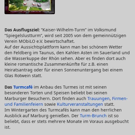
Das Ausflugsziel:
“Kaiser-Wilhelm-Turm” im Volksmund
“Spiegelslustturm”, wird seit 2005 von dem gemeinnützigen
Verein MObiLO e.V. bewirtschaftet.
Auf der Aussichtsplattform kann man bei schönem Wetter
den Feldberg im Taunus, den Kahlen Asten im Sauerland und
die Wasserkuppe der Rhön sehen. Aber es finden dort auch
kleine romantische Zusammenkünfte für z.B. einen
Heiratsantrag oder für einen Sonnenuntergang bei einem
Glas Rotwein statt.
Das
Turmcafé
im Anbau des Turmes ist mit seinen
besonderen Torten und Speisen beliebt bei seinen
Marburger Besuchern. Dort finden auch
Trauungen
,
Firmen-
und Familienfeiern
sowie
Kulturveranstaltungen
statt.
Im Wintergarten des Turmcafés kann man den herrlichen
Ausblick auf Marburg genießen. Der
Turm-Brunch
ist so
beliebt, dass er stets mehrere Monate im Voraus ausgebucht
ist.