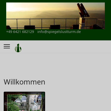
+49 6421 682129
info@spiegelslustturm.de
Willkommen