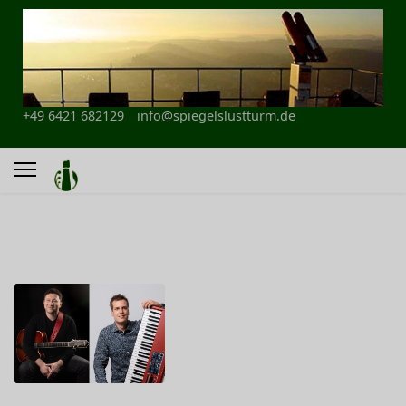
+49 6421 682129
info@spiegelslustturm.de